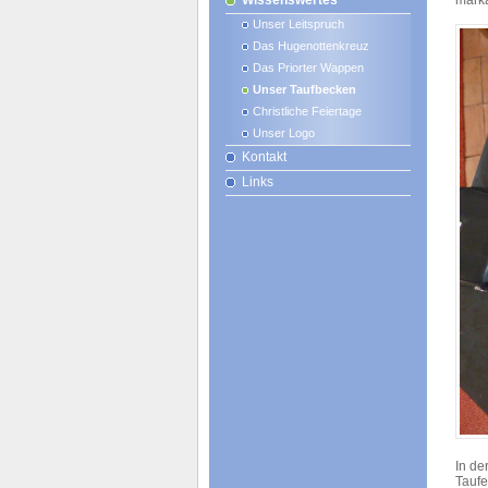
Wissenswertes
marka
Unser Leitspruch
Das Hugenottenkreuz
Das Priorter Wappen
Unser Taufbecken
Christliche Feiertage
Unser Logo
Kontakt
Links
In de
Taufe