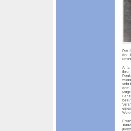
Der J
der H
unser
Anfan
ihrer
Denkm
waren
sehr 
dem J
Mitgl
Benzi
beauf
Veran
einem
Weide
Etwas
Jahre
jüdis