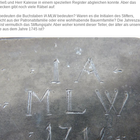
rließ und Herr Kalesse in einem speziellen Register abgleichen konnte. Aber das
ecken gibt noch viele Rätsel auf:
edeuten die Buchstaben IA MLW bedeuten? Waren es die Initialen des Stifters,
eicht aus der Patronatsfamilie oder eine wohlhabende Bauernfamilie? Die Jahresza
ist vermutlich das Stiftungsjahr. Aber woher kommt dieser Teller, der älter als unser
e aus dem Jahre 1745 ist?