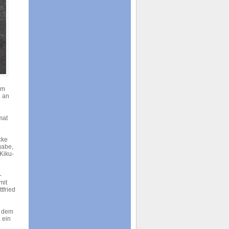
hm
n an
mat
cke
gabe,
Kiku-
-
mit
tfried
s dem
 ein