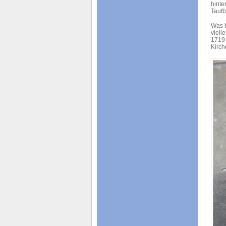
hinte
Taufb
Was b
viell
1719 
Kirch