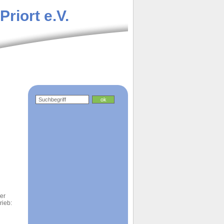
riort e.V.
er
rieb: