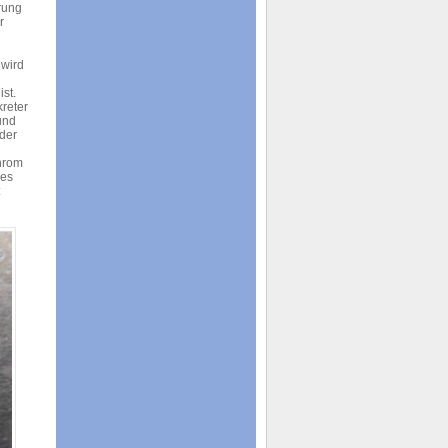
rung
r
 wird
st.
kreter
und
der
chrom
des
: