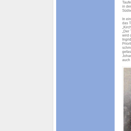
Taufe
in de
Südse
In ei
das T
„Kirc
„Der 
wird 
Ingri
Prior
schmu
gefas
Johan
auch 