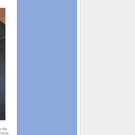
s die
 Diese