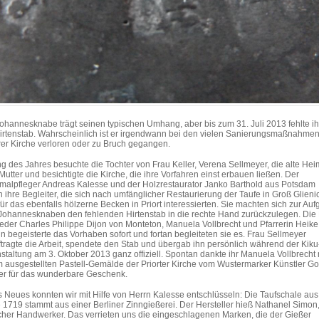
ohannesknabe trägt seinen typischen Umhang, aber bis zum 31. Juli 2013 fehlte i
irtenstab. Wahrscheinlich ist er irgendwann bei den vielen Sanierungsmaßnahme
er Kirche verloren oder zu Bruch gegangen.
g des Jahres besuchte die Tochter von Frau Keller, Verena Sellmeyer, die alte Hei
 Mutter und besichtigte die Kirche, die ihre Vorfahren einst erbauen ließen. Der
alpfleger Andreas Kalesse und der Holzrestaurator Janko Barthold aus Potsdam
 ihre Begleiter, die sich nach umfänglicher Restaurierung der Taufe in Groß Glieni
für das ebenfalls hölzerne Becken in Priort interessierten. Sie machten sich zur Auf
ohannesknaben den fehlenden Hirtenstab in die rechte Hand zurückzulegen. Die 
ieder Charles Philippe Dijon von Monteton, Manuela Vollbrecht und Pfarrerin Heike
n begeisterte das Vorhaben sofort und fortan begleiteten sie es. Frau Sellmeyer
tragte die Arbeit, spendete den Stab und übergab ihn persönlich während der Kiku
staltung am 3. Oktober 2013 ganz offiziell. Spontan dankte ihr Manuela Vollbrecht 
 ausgestellten Pastell-Gemälde der Priorter Kirche vom Wustermarker Künstler Got
r für das wunderbare Geschenk.
 Neues konnten wir mit Hilfe von Herrn Kalesse entschlüsseln: Die Taufschale au
 1719 stammt aus einer Berliner Zinngießerei. Der Hersteller hieß Nathanel Simon,
cher Handwerker. Das verrieten uns die eingeschlagenen Marken, die der Gießer