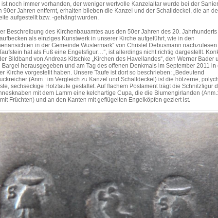
 ist noch immer vorhanden, der weniger wertvolle Kanzelaltar wurde bei der Sanie
n 90er Jahren entfernt, erhalten blieben die Kanzel und der Schalldeckel, die an de
ite aufgestellt bzw. -gehängt wurden.
ner Beschreibung des Kirchenbauamtes aus den 50er Jahren des 20. Jahrhunderts
aufbecken als einziges Kunstwerk in unserer Kirche aufgeführt, wie in den
henansichten in der Gemeinde Wustermark“ von Christel Debusmann nachzulesen i
Taufstein hat als Fuß eine Engelsfigur…“, ist allerdings nicht richtig dargestellt. Kon
der Bildband von Andreas Kitschke „Kirchen des Havellandes“, den Werner Bader 
d Bargel herausgegeben und am Tag des offenen Denkmals im September 2011 in 
ter Kirche vorgestellt haben. Unsere Taufe ist dort so beschrieben: „Bedeutend
ckreicher (Anm.: im Vergleich zu Kanzel und Schalldeckel) ist die hölzerne, poly
ste, sechseckige Holztaufe gestaltet. Auf flachem Postament trägt die Schnitzfigur 
nesknaben mit dem Lamm eine kelchartige Cupa, die die Blumengirlanden (Anm.
mit Früchten) und an den Kanten mit geflügelten Engelköpfen geziert ist.