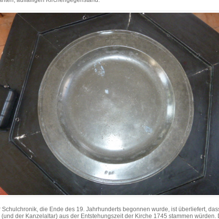
nten, auffälligen Kirchengegenstand.
r Schulchronik, die Ende des 19. Jahrhunderts begonnen wurde, ist überliefert, das
 (und der Kanzelaltar) aus der Entstehungszeit der Kirche 1745 stammen würden.