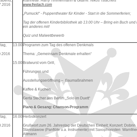
abend,
Klarinette: Harry Timmermann & Gitarre: Nikos Tsiacheis
7.2016
www.freilach.com
„Pumuckl“ - Puppentheater für Kinder - Start in die Sommerferien;
Tag der offenen Kinderbibliothek ab 13.00 Uhr – Bring ein Buch und
ein anderes mit!
Quiz und Malwettbewerb
tag,
13.00
Programm zum Tag des offenen Denkmals
9.2016
Thema: „Gemeinsam Denkmale erhalten“
15.00
Bratwurst vom Grill,
Führungen und
Ausstellungseröffnung – Baumaßnahmen
Kaffee & Kuchen
Gerta Stecher aus Berlin: „Solo im Duett“
Piano & Gesang: Chanson-Programm
tag,
16.00
Herbstkonzert
0.2016
Grußwort zum 26. Jahrestag der Deutschen Einheit; Konzert: Dobrin
Stanislawow (Panflöte u.a. Instrumente) mit Saxophonisten Warnfrie
Altmann