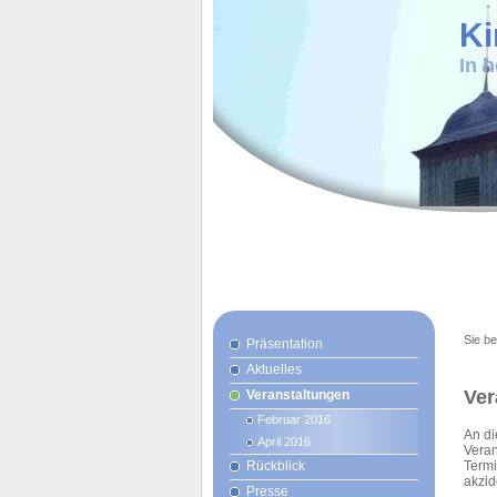
Ki
In 
Sie be
Präsentation
Aktuelles
Ver
Veranstaltungen
Februar 2016
An di
April 2016
Veran
Rückblick
Termi
akzid
Presse