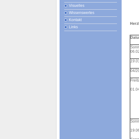
Visuelles
Wissenswertes
Kontakt
Herzl
Links
Dat
Sonn
06.0
19.0
04/2
Freit
01.0
Sonn
19.0