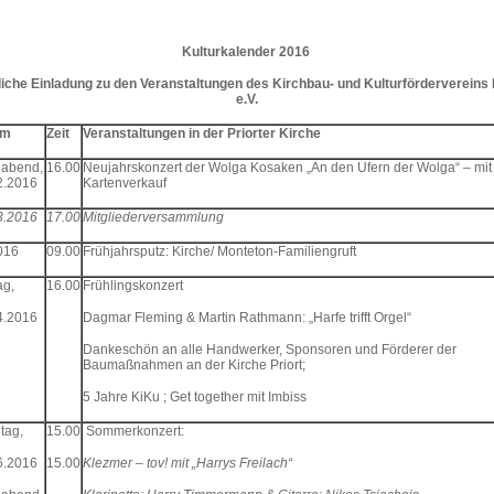
Kulturkalender 2016
iche Einladung zu den Veranstaltungen des Kirchbau- und Kulturfördervereins 
e.V.
um
Zeit
Veranstaltungen in der Priorter Kirche
abend,
16.00
Neujahrskonzert der Wolga Kosaken „An den Ufern der Wolga“ – mit
2.2016
Kartenverkauf
3.2016
17.00
Mitgliederversammlung
016
09.00
Frühjahrsputz: Kirche/ Monteton-Familiengruft
ag,
16.00
Frühlingskonzert
4.2016
Dagmar Fleming & Martin Rathmann: „Harfe trifft Orgel“
Dankeschön an alle Handwerker, Sponsoren und Förderer der
Baumaßnahmen an der Kirche Priort;
5 Jahre KiKu ; Get together mit Imbiss
tag,
15.00
Sommerkonzert:
6.2016
15.00
Klezmer – tov! mit „Harrys Freilach“